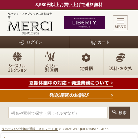
3,980円以上お買い上げで送料無料
リバティ・ファブリックス正規販売
店
ログイン
カート
リバティなど生地の通販・メルシー TOP
> ＜Alice W＞QUILT3635152-J15K