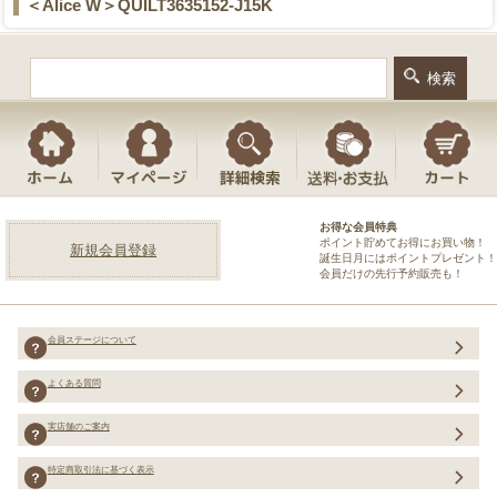
＜Alice W＞QUILT3635152-J15K
お得な会員特典
ポイント貯めてお得にお買い物！
新規会員登録
誕生日月にはポイントプレゼント！
会員だけの先行予約販売も！
会員ステージについて
よくある質問
実店舗のご案内
特定商取引法に基づく表示