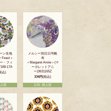
ーン生地
メルシー別注11号帆
y Feast＞
布
リー・フィ
＜Margaret Annie＞(マ
189-17A
ーガレットアニ
ー)3631165Z
税込)
334円
(税込)
再入荷
1/26 再入荷