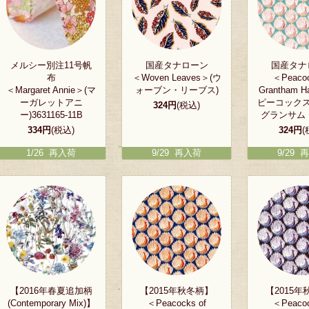
メルシー別注11号帆
国産タナローン
国産タナ
布
＜Woven Leaves＞(ウ
＜Peacoc
＜Margaret Annie＞(マ
ォーブン・リーブス)
Grantham 
ーガレットアニ
ピーコック
324円
(税込)
ー)3631165-11B
グランサム
334円
(税込)
324円
(
1/26 再入荷
9/29 再入荷
9/29 
【2016年春夏追加柄
【2015年秋冬柄】
【2015
(Contemporary Mix)】
＜Peacocks of
＜Peacoc