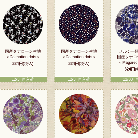
国産タナローン生地
国産タナローン生地
メルシー
＜Dalmatian dots＞
＜Dalmatian dots＞
国産タナロ
＜Magaret
324円
(税込)
324円
(税込)
324円
(
12/3 再入荷
12/3 再入荷
11/30