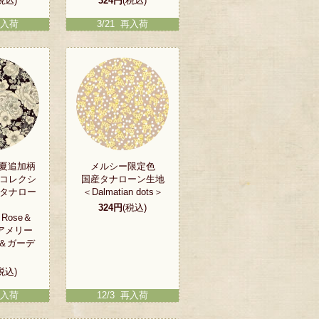
税込)
324円
(税込)
再入荷
3/21 再入荷
春夏追加柄
メルシー限定色
ジコレクシ
国産タナローン生地
産タナロー
＜Dalmatian dots＞
324円
(税込)
s Rose＆
(アメリー
＆ガーデ
税込)
再入荷
12/3 再入荷