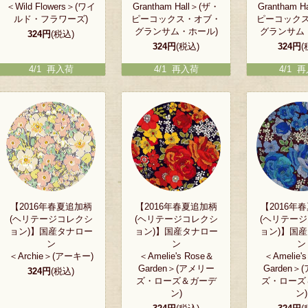
＜Wild Flowers＞(ワイ
Grantham Hall＞(ザ・
Grantham 
ルド・フラワーズ)
ピーコックス・オブ・
ピーコック
グランサム・ホール)
グランサム
324円
(税込)
324円
(税込)
324円
(
4/1 再入荷
4/1 再入荷
4/1 
【2016年春夏追加柄
【2016年春夏追加柄
【2016年
(ヘリテージコレクシ
(ヘリテージコレクシ
(ヘリテー
ョン)】国産タナロー
ョン)】国産タナロー
ョン)】国
ン
ン
ン
＜Archie＞(アーキー)
＜Amelie's Rose＆
＜Amelie'
Garden＞(アメリー
Garden＞
324円
(税込)
ズ・ローズ＆ガーデ
ズ・ローズ
ン)
ン)