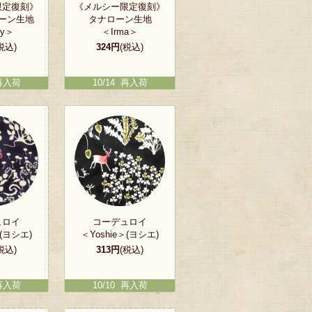
限定復刻》
《メルシー限定復刻》
ーン生地
タナローン生地
sy＞
＜Irma＞
税込)
324円
(税込)
 再入荷
10/14 再入荷
ュロイ
コーデュロイ
＞(ヨシエ)
＜Yoshie＞(ヨシエ)
税込)
313円
(税込)
 再入荷
10/10 再入荷