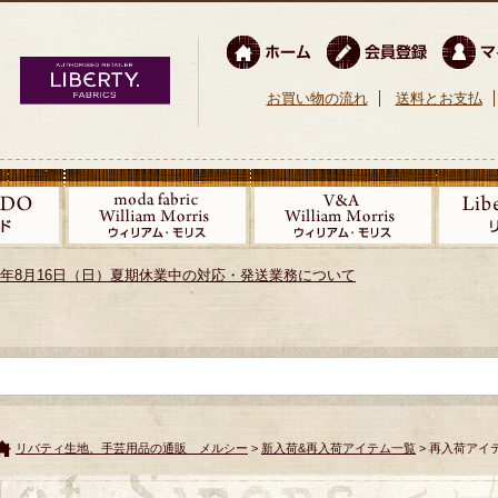
お買い物の流れ
送料とお支払
026年8月16日（日）夏期休業中の対応・発送業務について
リバティ生地、手芸用品の通販 メルシー
>
新入荷&再入荷アイテム一覧
> 再入荷アイ