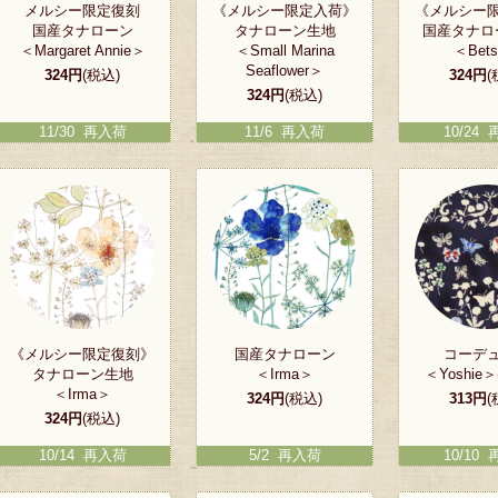
メルシー限定復刻
《メルシー限定入荷》
《メルシー
国産タナローン
タナローン生地
国産タナロ
＜Margaret Annie＞
＜Small Marina
＜Bet
Seaflower＞
324円
(税込)
324円
(
324円
(税込)
11/30 再入荷
11/6 再入荷
10/24
《メルシー限定復刻》
国産タナローン
コーデ
タナローン生地
＜Irma＞
＜Yoshie
＜Irma＞
324円
(税込)
313円
(
324円
(税込)
10/14 再入荷
5/2 再入荷
10/10