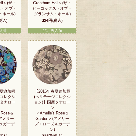
Hall＞(ザ・
Grantham Hall＞(ザ・
ス・オブ・
ピーコックス・オブ・
・ホール)
グランサム・ホール)
税込)
324円
(税込)
再入荷
4/1 再入荷
春夏追加柄
【2016年春夏追加柄
ジコレクシ
(ヘリテージコレクシ
産タナロー
ョン)】国産タナロー
ン
s Rose＆
＜Amelie's Rose＆
(アメリー
Garden＞(アメリー
＆ガーデ
ズ・ローズ＆ガーデ
ン)