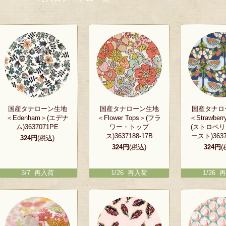
国産タナローン生地
国産タナローン生地
国産タナロ
＜Edenham＞(エデナ
＜Flower Tops＞(フラ
＜Strawberr
ム)3637071PE
ワー・トップ
(ストロベ
ス)3637188-17B
ースト)3637
324円
(税込)
324円
(税込)
324円
(
3/7 再入荷
1/26 再入荷
1/26 