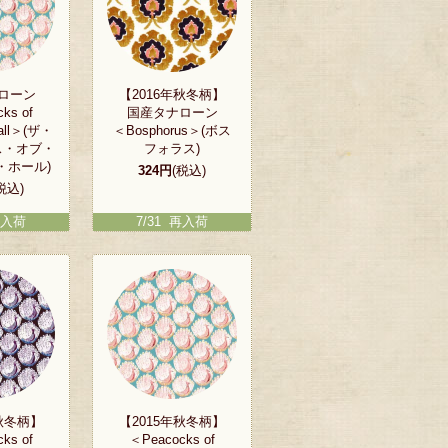
ローン
【2016年秋冬柄】
ks of
国産タナローン
Hall＞(ザ・
＜Bosphorus＞(ボス
ス・オブ・
フォラス)
・ホール)
324円
(税込)
税込)
再入荷
7/31 再入荷
年秋冬柄】
【2015年秋冬柄】
ks of
＜Peacocks of