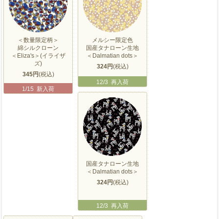
＜数量限定柄＞
メルシー限定色
綿シルクローン
国産タナローン生地
＜Eliza's＞(イライザ
＜Dalmatian dots＞
ズ)
324円
(税込)
345円
(税込)
12/3 再入荷
1/15 新入荷
国産タナローン生地
＜Dalmatian dots＞
324円
(税込)
12/3 再入荷