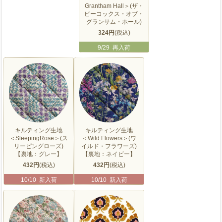
Grantham Hall＞(ザ・
ピーコックス・オブ・
グランサム・ホール)
324円
(税込)
9/29 再入荷
キルティング生地
キルティング生地
＜SleepingRose＞(ス
＜Wild Flowers＞(ワ
リーピングローズ)
イルド・フラワーズ)
【裏地：グレー】
【裏地：ネイビー】
432円
(税込)
432円
(税込)
10/10 新入荷
10/10 新入荷