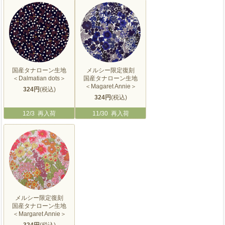
国産タナローン生地
メルシー限定復刻
＜Dalmatian dots＞
国産タナローン生地
＜Magaret Annie＞
324円
(税込)
324円
(税込)
12/3 再入荷
11/30 再入荷
メルシー限定復刻
国産タナローン生地
＜Margaret Annie＞
324円
(税込)