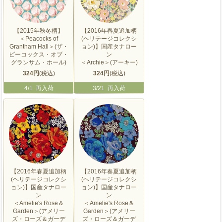
【2015年秋冬柄】
【2016年春夏追加柄
＜Peacocks of
(ヘリテージコレクシ
Grantham Hall＞(ザ・
ョン)】国産タナロー
ピーコックス・オブ・
ン
グランサム・ホール)
＜Archie＞(アーキー)
324円
(税込)
324円
(税込)
4/1 再入荷
3/21 再入荷
【2016年春夏追加柄
【2016年春夏追加柄
(ヘリテージコレクシ
(ヘリテージコレクシ
ョン)】国産タナロー
ョン)】国産タナロー
ン
ン
＜Amelie's Rose＆
＜Amelie's Rose＆
Garden＞(アメリー
Garden＞(アメリー
ズ・ローズ＆ガーデ
ズ・ローズ＆ガーデ