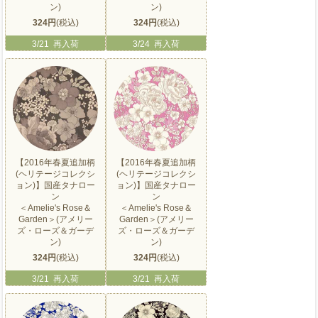
ン)
ン)
324円
(税込)
324円
(税込)
3/21 再入荷
3/24 再入荷
【2016年春夏追加柄
【2016年春夏追加柄
(ヘリテージコレクシ
(ヘリテージコレクシ
ョン)】国産タナロー
ョン)】国産タナロー
ン
ン
＜Amelie's Rose＆
＜Amelie's Rose＆
Garden＞(アメリー
Garden＞(アメリー
ズ・ローズ＆ガーデ
ズ・ローズ＆ガーデ
ン)
ン)
324円
(税込)
324円
(税込)
3/21 再入荷
3/21 再入荷