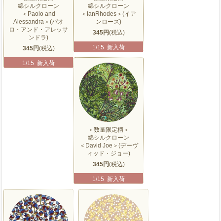
綿シルクローン
綿シルクローン
＜Paolo and
＜IanRhodes＞(イア
Alessandra＞(パオ
ンローズ)
ロ・アンド・アレッサ
345円
(税込)
ンドラ)
1/15 新入荷
345円
(税込)
1/15 新入荷
＜数量限定柄＞
綿シルクローン
＜David Joe＞(デーヴ
ィッド・ジョー)
345円
(税込)
1/15 新入荷