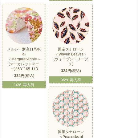
メルシー別注11号帆
国産タナローン
布
＜Woven Leaves＞
＜Margaret Annie＞
(ウォーブン・リーブ
(マーガレットアニ
ス)
ー)3631165-11B
324円
(税込)
334円
(税込)
9/29 再入荷
1/26 再入荷
国産タナローン
＜Peacocks of