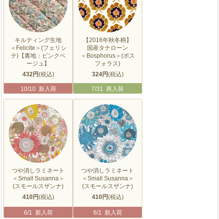
キルティング生地
【2016年秋冬柄】
＜Felicite＞(フェリシ
国産タナローン
テ)【裏地：ピンクベ
＜Bosphorus＞(ボス
ージュ】
フォラス)
432円
(税込)
324円
(税込)
10/10 新入荷
7/31 再入荷
つや消しラミネート
つや消しラミネート
＜Small Susanna＞
＜Small Susanna＞
(スモールスザンナ)
(スモールスザンナ)
410円
(税込)
410円
(税込)
6/1 新入荷
6/1 新入荷