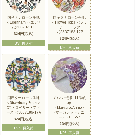
国産タナローン生地
国産タナローン生地
＜Edenham＞(エデナ
＜Flower Tops＞(フラ
ム)3637071PE
ワー・トップ
ス)3637188-17B
324円
(税込)
324円
(税込)
3/7 再入荷
1/26 再入荷
国産タナローン生地
メルシー別注11号帆
＜Strawberry Feast＞
布
(ストロベリー・フィ
＜Margaret Annie＞
ースト)3637189-17A
(マーガレットアニ
ー)3631165Z
324円
(税込)
334円
(税込)
1/26 再入荷
1/26 再入荷