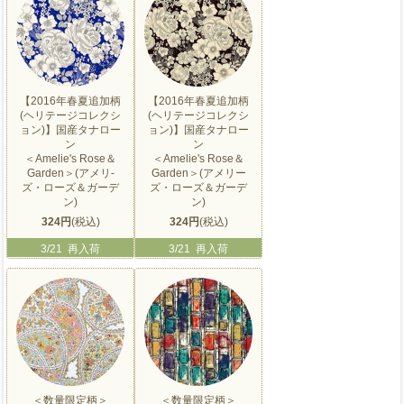
【2016年春夏追加柄
【2016年春夏追加柄
(ヘリテージコレクシ
(ヘリテージコレクシ
ョン)】国産タナロー
ョン)】国産タナロー
ン
ン
＜Amelie's Rose＆
＜Amelie's Rose＆
Garden＞(アメリ-
Garden＞(アメリー
ズ・ローズ＆ガーデ
ズ・ローズ＆ガーデ
ン)
ン)
324円
(税込)
324円
(税込)
3/21 再入荷
3/21 再入荷
＜数量限定柄＞
＜数量限定柄＞