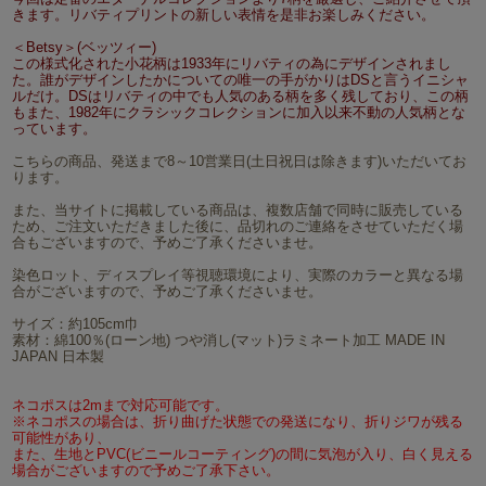
きます。リバティプリントの新しい表情を是非お楽しみください。
＜Betsy＞(ベッツィー)
この様式化された小花柄は1933年にリバティの為にデザインされまし
た。誰がデザインしたかについての唯一の手がかりはDSと言うイニシャ
ルだけ。DSはリバティの中でも人気のある柄を多く残しており、この柄
もまた、1982年にクラシックコレクションに加入以来不動の人気柄とな
っています。
こちらの商品、発送まで8～10営業日(土日祝日は除きます)いただいてお
ります。
また、当サイトに掲載している商品は、複数店舗で同時に販売している
ため、ご注文いただきました後に、品切れのご連絡をさせていただく場
合もございますので、予めご了承くださいませ。
染色ロット、ディスプレイ等視聴環境により、実際のカラーと異なる場
合がございますので、予めご了承くださいませ。
サイズ：約105cm巾
素材：綿100％(ローン地) つや消し(マット)ラミネート加工 MADE IN
JAPAN 日本製
ネコポスは2mまで対応可能です。
※ネコポスの場合は、折り曲げた状態での発送になり、折りジワが残る
可能性があり、
また、生地とPVC(ビニールコーティング)の間に気泡が入り、白く見える
場合がございますので予めご了承下さい。