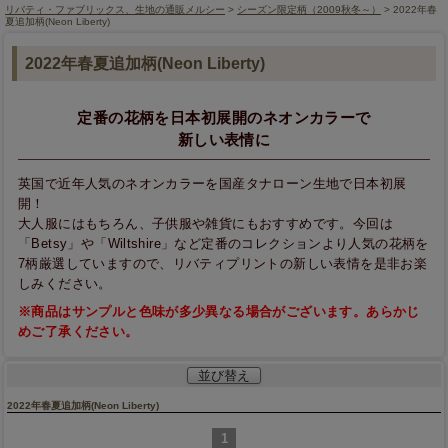
リバティ・ファブリックス、生地の通販メルシー
>
シーズン限定柄（2009秋冬～）
> 2022年春
夏追加柄(Neon Liberty)
2022年春夏追加柄(Neon Liberty)
定番の花柄を日本初展開のネオンカラーで
新しい表情に
英国で近年人気のネオンカラーを国産タナローン生地で日本初展
開！
大人服にはもちろん、子供服や雑貨にもおすすめです。今回は
「Betsy」や「Wiltshire」など定番のコレクションより人気の花柄を
7柄厳選していますので、リバティプリントの新しい表情を是非お楽
しみください。
※商品はサンプルと色味が多少異なる場合がございます。あらかじ
めご了承ください。
並び替え
2022年春夏追加柄(Neon Liberty)
1