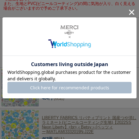
また、生地とPVC(ビニールコーティング)の間に気泡が入り、白く見える
場合がございますので予めご了承下さい。
リバティ・ファブリックス、生地の通販メルシー
>
シーズン限定柄（2009秋冬～）
>
2022年
春夏追加柄(Neon Liberty)
> LIBERTY FABRICS リバティプリント 国産つや消しラミネート(ビ
ニールコーティング生地)【2022SS Neon Liberty】＜Felicite＞(フェリシ
テ)MATLAMI3637113N-J22A
レビューを書く
この商品を見た人は、こちらの商品もチェックしています！
LIBERTY FABRICS リバティプリント 国産つや消し
ラミネート(ビニールコーティング生地)【2022SS
Neon Liberty】<br>＜Betsy＞(ベッツィ
ー)MATLAMI3332019N-J22F
484円
(税込)
LIBERTY FABRICS リバティプリント 国産つや消し
ラミネート(ビニールコーティング生地)【2022SS
Neon Liberty】<br>＜Betsy＞(ベッツィ
ー)MATLAMI3332019N-J22E
462円
(税込)