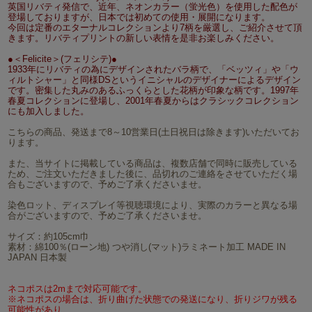
英国リバティ発信で、近年、ネオンカラー（蛍光色）を使用した配色が
登場しておりますが、日本では初めての使用・展開になります。
今回は定番のエターナルコレクションより7柄を厳選し、ご紹介させて頂
きます。リバティプリントの新しい表情を是非お楽しみください。
●＜Felicite＞(フェリシテ)●
1933年にリバティの為にデザインされたバラ柄で、「ベッツィ」や「ウ
ィルトシャー」と同様DSというイニシャルのデザイナーによるデザイン
です。密集した丸みのあるふっくらとした花柄が印象な柄です。1997年
春夏コレクションに登場し、2001年春夏からはクラシックコレクション
にも加入しました。
こちらの商品、発送まで8～10営業日(土日祝日は除きます)いただいてお
ります。
また、当サイトに掲載している商品は、複数店舗で同時に販売している
ため、ご注文いただきました後に、品切れのご連絡をさせていただく場
合もございますので、予めご了承くださいませ。
染色ロット、ディスプレイ等視聴環境により、実際のカラーと異なる場
合がございますので、予めご了承くださいませ。
サイズ：約105cm巾
素材：綿100％(ローン地) つや消し(マット)ラミネート加工 MADE IN
JAPAN 日本製
ネコポスは2mまで対応可能です。
※ネコポスの場合は、折り曲げた状態での発送になり、折りジワが残る
可能性があり、