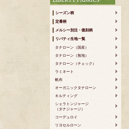
シーズン柄
定番柄
メルシー別注・復刻柄
リバティ生地一覧
タナローン（国産）
タナローン（無地）
タナローン（チェック）
ラミネート
帆布
オーガニックタナローン
キルティング
シェラトンジャージ
（タナジャージ）
コーデュロイ
リヨセルローン