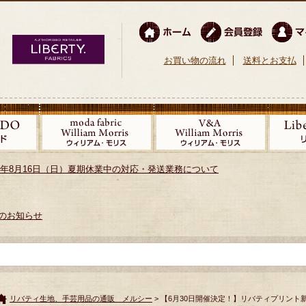
お買い物の流れ
送料とお支払
026年8月16日（日）夏期休業中の対応・発送業務について
のお知らせ
リバティ生地、手芸用品の通販 メルシー
> 【6月30日開催決定！】リバティプリント