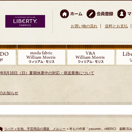
お買い物の流れ
送料とお支払
026年8月16日（日）夏期休業中の対応・発送業務について
のお知らせ
リバティ生地、手芸用品の通販 メルシー
> 布もの作家「yasumin」×MERCI 裁断