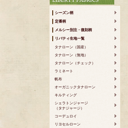
シーズン柄
定番柄
メルシー別注・復刻柄
リバティ生地一覧
タナローン（国産）
タナローン（無地）
タナローン（チェック）
ラミネート
帆布
オーガニックタナローン
キルティング
シェラトンジャージ
（タナジャージ）
コーデュロイ
リヨセルローン