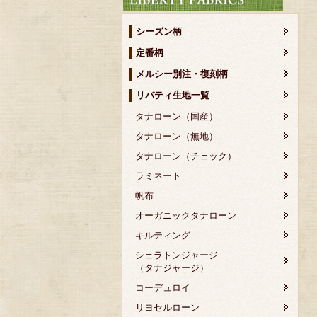
シーズン柄
定番柄
メルシー別注・復刻柄
リバティ生地一覧
タナローン（国産）
タナローン（無地）
タナローン（チェック）
ラミネート
帆布
オーガニックタナローン
キルティング
シェラトンジャージ
（タナジャージ）
コーデュロイ
リヨセルローン