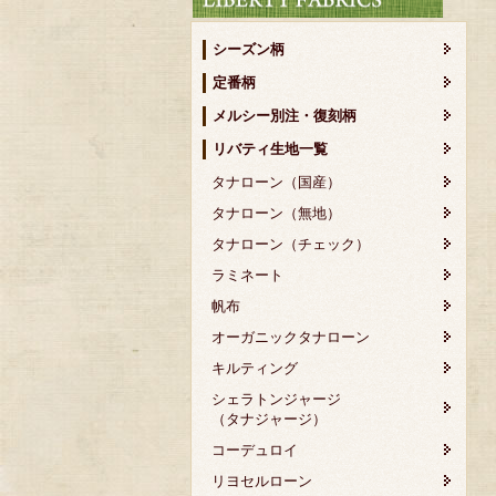
シーズン柄
定番柄
メルシー別注・復刻柄
リバティ生地一覧
タナローン（国産）
タナローン（無地）
タナローン（チェック）
ラミネート
帆布
オーガニックタナローン
キルティング
シェラトンジャージ
（タナジャージ）
コーデュロイ
リヨセルローン