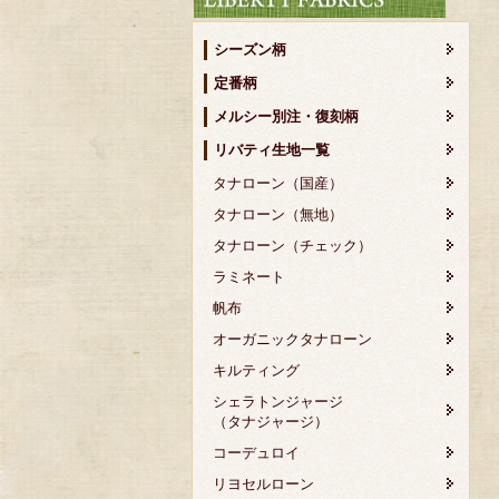
シーズン柄
定番柄
メルシー別注・復刻柄
リバティ生地一覧
タナローン（国産）
タナローン（無地）
タナローン（チェック）
ラミネート
帆布
オーガニックタナローン
キルティング
シェラトンジャージ
（タナジャージ）
コーデュロイ
リヨセルローン