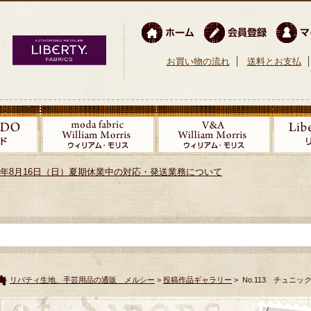
お買い物の流れ
送料とお支払
026年8月16日（日）夏期休業中の対応・発送業務について
リバティ生地、手芸用品の通販 メルシー
>
投稿作品ギャラリー
> No.113 チュニッ