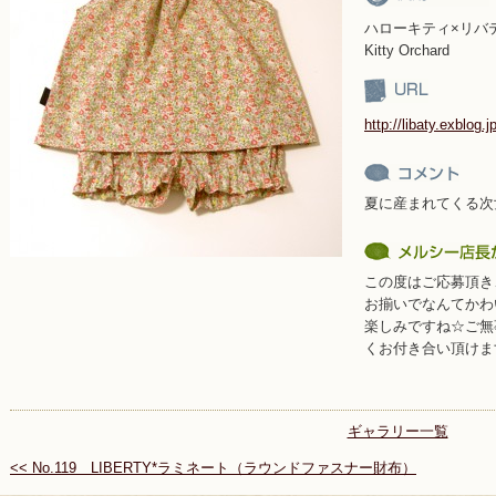
ハローキティ×リバティ
Kitty Orchard
http://libaty.exblog.j
夏に産まれてくる次
この度はご応募頂き
お揃いでなんてかわ
楽しみですね☆ご無
くお付き合い頂けま
ギャラリー一覧
<< No.119 LIBERTY*ラミネート（ラウンドファスナー財布）