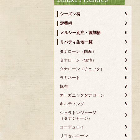
シーズン柄
定番柄
メルシー別注・復刻柄
リバティ生地一覧
タナローン（国産）
タナローン（無地）
タナローン（チェック）
ラミネート
帆布
オーガニックタナローン
キルティング
シェラトンジャージ
（タナジャージ）
コーデュロイ
リヨセルローン