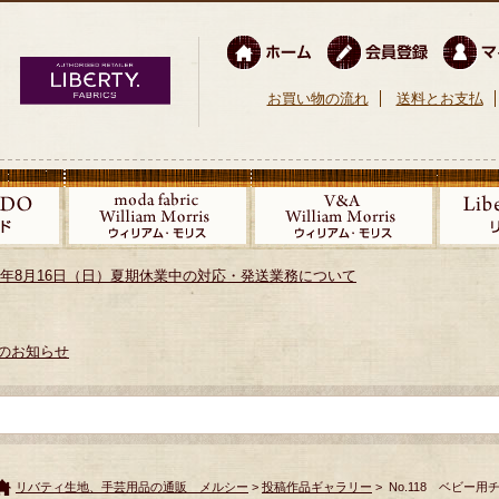
お買い物の流れ
送料とお支払
026年8月16日（日）夏期休業中の対応・発送業務について
のお知らせ
リバティ生地、手芸用品の通販 メルシー
>
投稿作品ギャラリー
> No.118 ベビー