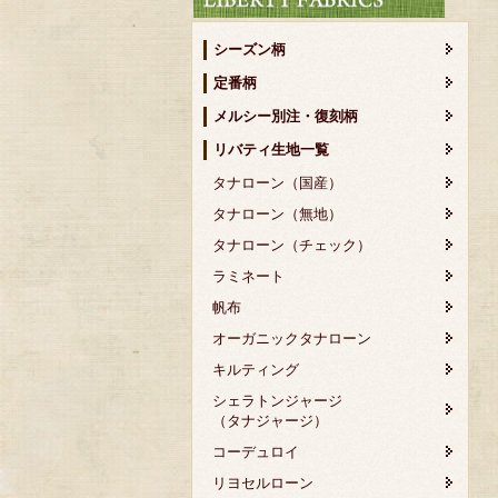
シーズン柄
定番柄
メルシー別注・復刻柄
リバティ生地一覧
タナローン（国産）
タナローン（無地）
タナローン（チェック）
ラミネート
帆布
オーガニックタナローン
キルティング
シェラトンジャージ
（タナジャージ）
コーデュロイ
リヨセルローン