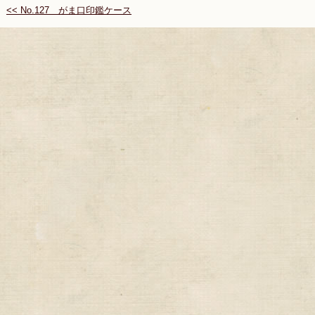
<< No.127 がま口印鑑ケース