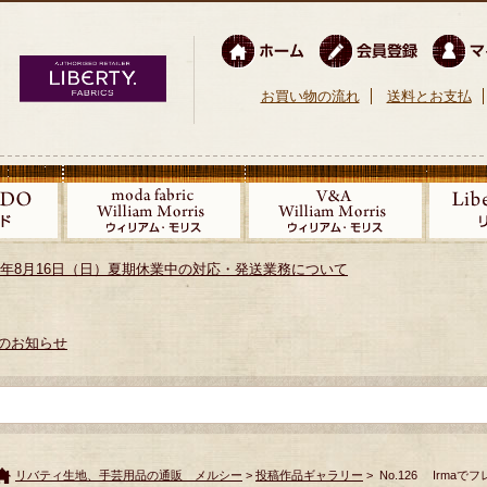
お買い物の流れ
送料とお支払
026年8月16日（日）夏期休業中の対応・発送業務について
のお知らせ
リバティ生地、手芸用品の通販 メルシー
>
投稿作品ギャラリー
> No.126 Irm