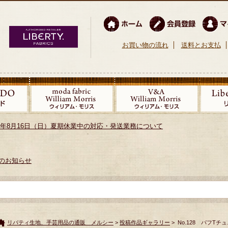
お買い物の流れ
送料とお支払
026年8月16日（日）夏期休業中の対応・発送業務について
のお知らせ
リバティ生地、手芸用品の通販 メルシー
>
投稿作品ギャラリー
> No.128 パフTチ