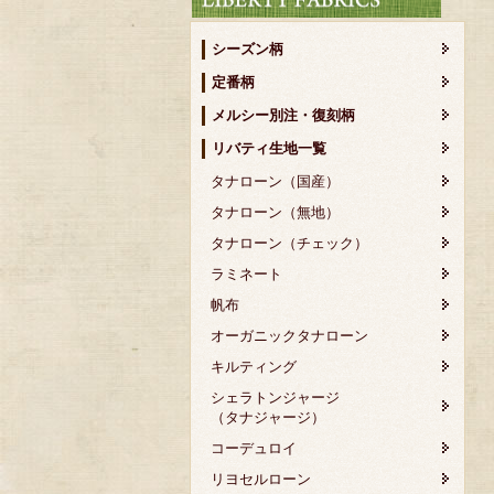
シーズン柄
定番柄
メルシー別注・復刻柄
リバティ生地一覧
タナローン（国産）
タナローン（無地）
タナローン（チェック）
ラミネート
帆布
オーガニックタナローン
キルティング
シェラトンジャージ
（タナジャージ）
コーデュロイ
リヨセルローン