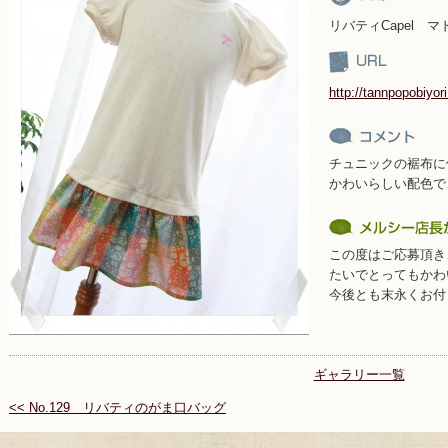
リバティCapel 
http://tannpopobiyor
チュニックの裾布に
かわいらしい配色で
この度はご応募頂き
たいでとってもかわ
今後とも末永くお付
ギャラリー一覧
<< No.129 リバティのがま口バッグ