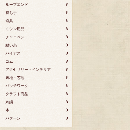
ループエンド
持ち手
道具
ミシン用品
チャコペン
縫い糸
バイアス
ゴム
アクセサリー・インテリア
裏地・芯地
パッチワーク
クラフト商品
刺繍
本
パターン