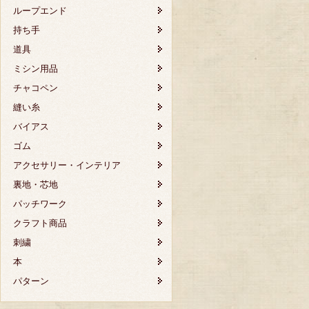
ループエンド
持ち手
道具
ミシン用品
チャコペン
縫い糸
バイアス
ゴム
アクセサリー・インテリア
裏地・芯地
パッチワーク
クラフト商品
刺繍
本
パターン