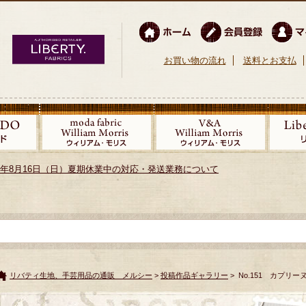
お買い物の流れ
送料とお支払
026年8月16日（日）夏期休業中の対応・発送業務について
リバティ生地、手芸用品の通販 メルシー
>
投稿作品ギャラリー
> No.151 カプリー