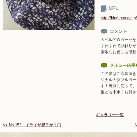
http://blog.goo.ne.jp
カペルのＷガーゼを
ふわふわで肌触りが
素敵なお色にも感動
この度はご応募頂き
ジナルのダブルガー
す！裏側に使って、
後とも末永くお付き
ギャラリー一覧
<< No.152 イライザ親子がま口