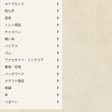
ループエンド
持ち手
道具
ミシン用品
チャコペン
縫い糸
バイアス
ゴム
アクセサリー・インテリア
裏地・芯地
パッチワーク
クラフト商品
刺繍
本
パターン