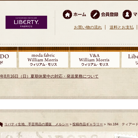
お買い物の流れ
送料とお支払
026年8月16日（日）夏期休業中の対応・発送業務について
リバティ生地、手芸用品の通販 メルシー
>
投稿作品ギャラリー
> No.184 ティア