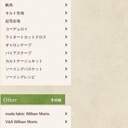
帆布
キルト生地
起毛生地
コーデュロイ
ラミネートカットクロス
ギャロンテープ
バイアステープ
カルトナージュキット
ソーイングバスケット
ソーイングレシピ
moda fabric William Morris
V&A William Morris