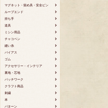
マグネット・留め具・安全ピン
ループエンド
持ち手
道具
ミシン用品
チャコペン
縫い糸
バイアス
ゴム
アクセサリー・インテリア
裏地・芯地
パッチワーク
クラフト商品
刺繍
本
パターン