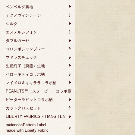
ベンベルグ裏地
テクノヴィンテージ
シルク
エステルシフォン
ダブルガーゼ
コロンボシャンブレー
マドラスチェック
生産終了（廃盤）生地
ハローキティコラボ柄
マイメロ＆キキララコラボ柄
PEANUTS™（スヌーピー）コラボ柄
ピーターラビットコラボ柄
カットクロスセット
LIBERTY FABRICS × HANG TEN
maiando×Pattern Label
made with Liberty Fabric