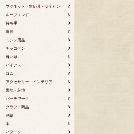
マグネット・留め具・安全ピン
ループエンド
持ち手
道具
ミシン用品
チャコペン
縫い糸
バイアス
ゴム
アクセサリー・インテリア
裏地・芯地
パッチワーク
クラフト商品
刺繍
本
パターン