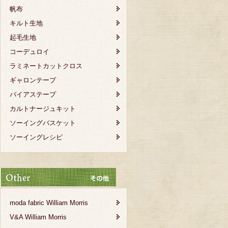
帆布
キルト生地
起毛生地
コーデュロイ
ラミネートカットクロス
ギャロンテープ
バイアステープ
カルトナージュキット
ソーイングバスケット
ソーイングレシピ
moda fabric William Morris
V&A William Morris