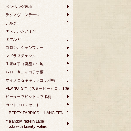
ベンベルグ裏地
テクノヴィンテージ
シルク
エステルシフォン
ダブルガーゼ
コロンボシャンブレー
マドラスチェック
生産終了（廃盤）生地
ハローキティコラボ柄
マイメロ＆キキララコラボ柄
PEANUTS™（スヌーピー）コラボ柄
ピーターラビットコラボ柄
カットクロスセット
LIBERTY FABRICS × HANG TEN
maiando×Pattern Label
made with Liberty Fabric