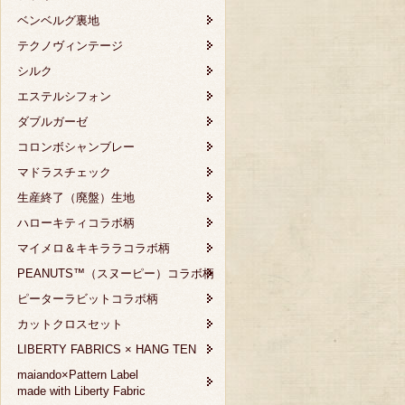
ベンベルグ裏地
テクノヴィンテージ
シルク
エステルシフォン
ダブルガーゼ
コロンボシャンブレー
マドラスチェック
生産終了（廃盤）生地
ハローキティコラボ柄
マイメロ＆キキララコラボ柄
PEANUTS™（スヌーピー）コラボ柄
ピーターラビットコラボ柄
カットクロスセット
LIBERTY FABRICS × HANG TEN
maiando×Pattern Label
made with Liberty Fabric