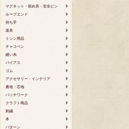
マグネット・留め具・安全ピン
ループエンド
持ち手
道具
ミシン用品
チャコペン
縫い糸
バイアス
ゴム
アクセサリー・インテリア
裏地・芯地
パッチワーク
クラフト商品
刺繍
本
パターン