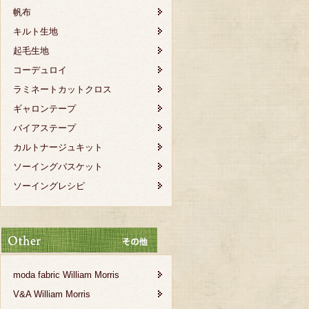
帆布
キルト生地
起毛生地
コーデュロイ
ラミネートカットクロス
ギャロンテープ
バイアステープ
カルトナージュキット
ソーイングバスケット
ソーイングレシピ
moda fabric William Morris
V&A William Morris