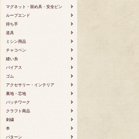
マグネット・留め具・安全ピン
ループエンド
持ち手
道具
ミシン用品
チャコペン
縫い糸
バイアス
ゴム
アクセサリー・インテリア
裏地・芯地
パッチワーク
クラフト商品
刺繍
本
パターン