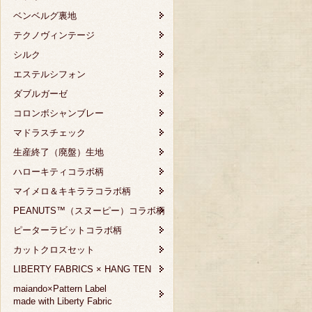
ベンベルグ裏地
テクノヴィンテージ
シルク
エステルシフォン
ダブルガーゼ
コロンボシャンブレー
マドラスチェック
生産終了（廃盤）生地
ハローキティコラボ柄
マイメロ＆キキララコラボ柄
PEANUTS™（スヌーピー）コラボ柄
ピーターラビットコラボ柄
カットクロスセット
LIBERTY FABRICS × HANG TEN
maiando×Pattern Label
made with Liberty Fabric