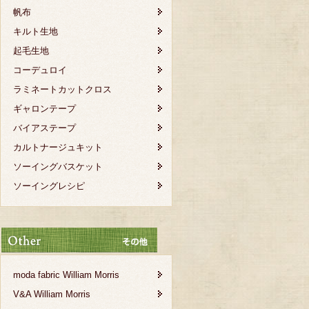
帆布
キルト生地
起毛生地
コーデュロイ
ラミネートカットクロス
ギャロンテープ
バイアステープ
カルトナージュキット
ソーイングバスケット
ソーイングレシピ
moda fabric William Morris
V&A William Morris