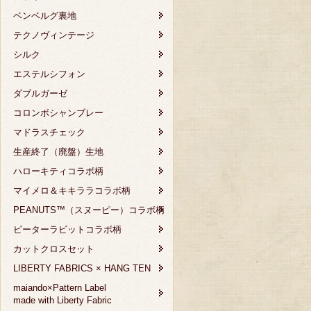
ベンベルグ裏地
テクノヴィンテージ
シルク
エステルシフォン
ダブルガーゼ
コロンボシャンブレー
マドラスチェック
生産終了（廃盤）生地
ハローキティコラボ柄
マイメロ＆キキララコラボ柄
PEANUTS™（スヌーピー）コラボ柄
ピーターラビットコラボ柄
カットクロスセット
LIBERTY FABRICS × HANG TEN
maiando×Pattern Label
made with Liberty Fabric