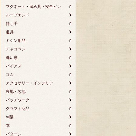
マグネット・留め具・安全ピン
ループエンド
持ち手
道具
ミシン用品
チャコペン
縫い糸
バイアス
ゴム
アクセサリー・インテリア
裏地・芯地
パッチワーク
クラフト商品
刺繍
本
パターン