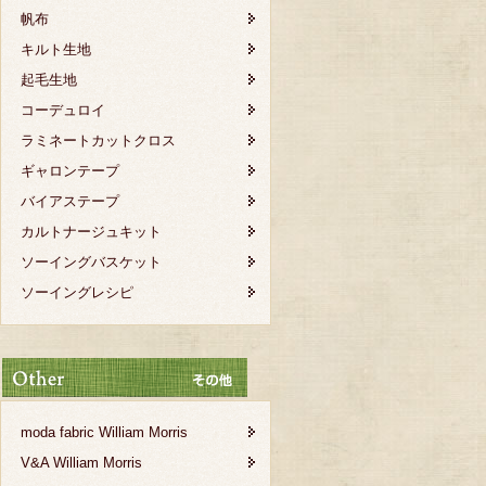
帆布
キルト生地
起毛生地
コーデュロイ
ラミネートカットクロス
ギャロンテープ
バイアステープ
カルトナージュキット
ソーイングバスケット
ソーイングレシピ
moda fabric William Morris
V&A William Morris