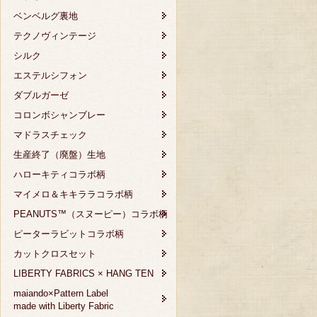
ベンベルグ裏地
テクノヴィンテージ
シルク
エステルシフォン
ダブルガーゼ
コロンボシャンブレー
マドラスチェック
生産終了（廃盤）生地
ハローキティコラボ柄
マイメロ＆キキララコラボ柄
PEANUTS™（スヌーピー）コラボ柄
ピーターラビットコラボ柄
カットクロスセット
LIBERTY FABRICS × HANG TEN
maiando×Pattern Label
made with Liberty Fabric