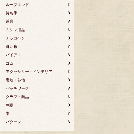
ループエンド
持ち手
道具
ミシン用品
チャコペン
縫い糸
バイアス
ゴム
アクセサリー・インテリア
裏地・芯地
パッチワーク
クラフト商品
刺繍
本
パターン