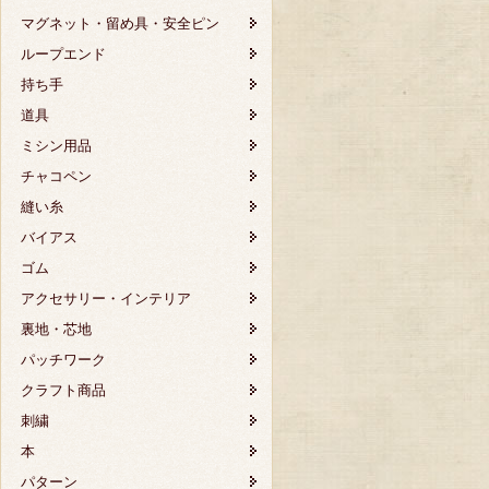
マグネット・留め具・安全ピン
ループエンド
持ち手
道具
ミシン用品
チャコペン
縫い糸
バイアス
ゴム
アクセサリー・インテリア
裏地・芯地
パッチワーク
クラフト商品
刺繍
本
パターン