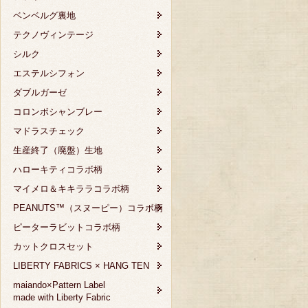
ベンベルグ裏地
テクノヴィンテージ
シルク
エステルシフォン
ダブルガーゼ
コロンボシャンブレー
マドラスチェック
生産終了（廃盤）生地
ハローキティコラボ柄
マイメロ＆キキララコラボ柄
PEANUTS™（スヌーピー）コラボ柄
ピーターラビットコラボ柄
カットクロスセット
LIBERTY FABRICS × HANG TEN
maiando×Pattern Label
made with Liberty Fabric