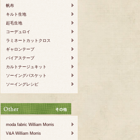
帆布
キルト生地
起毛生地
コーデュロイ
ラミネートカットクロス
ギャロンテープ
バイアステープ
カルトナージュキット
ソーイングバスケット
ソーイングレシピ
moda fabric William Morris
V&A William Morris