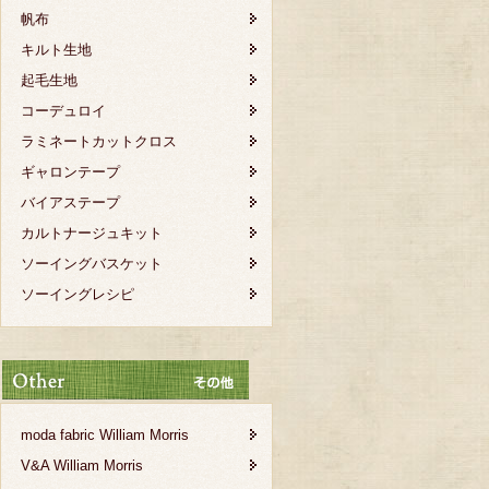
帆布
キルト生地
起毛生地
コーデュロイ
ラミネートカットクロス
ギャロンテープ
バイアステープ
カルトナージュキット
ソーイングバスケット
ソーイングレシピ
moda fabric William Morris
V&A William Morris