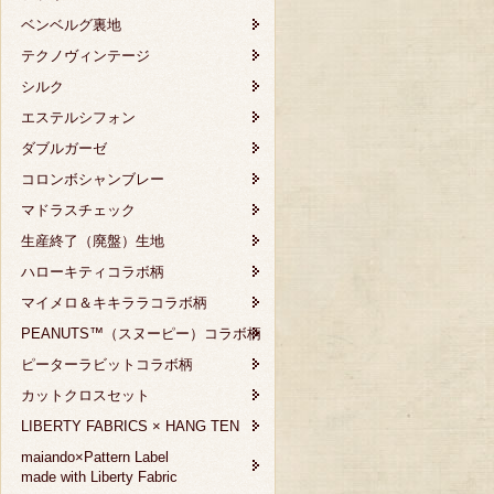
ベンベルグ裏地
テクノヴィンテージ
シルク
エステルシフォン
ダブルガーゼ
コロンボシャンブレー
マドラスチェック
生産終了（廃盤）生地
ハローキティコラボ柄
マイメロ＆キキララコラボ柄
PEANUTS™（スヌーピー）コラボ柄
ピーターラビットコラボ柄
カットクロスセット
LIBERTY FABRICS × HANG TEN
maiando×Pattern Label
made with Liberty Fabric