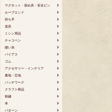
マグネット・留め具・安全ピン
ループエンド
持ち手
道具
ミシン用品
チャコペン
縫い糸
バイアス
ゴム
アクセサリー・インテリア
裏地・芯地
パッチワーク
クラフト商品
刺繍
本
パターン