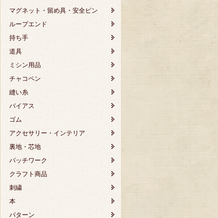
マグネット・留め具・安全ピン
ループエンド
持ち手
道具
ミシン用品
チャコペン
縫い糸
バイアス
ゴム
アクセサリー・インテリア
裏地・芯地
パッチワーク
クラフト商品
刺繍
本
パターン