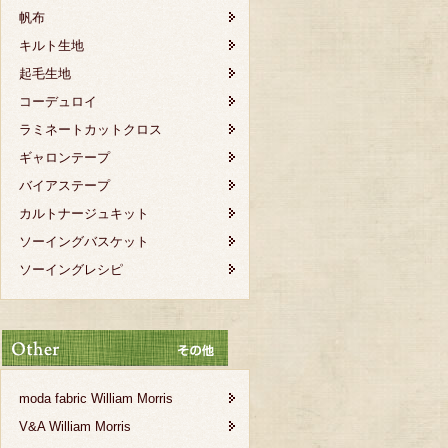
帆布
キルト生地
起毛生地
コーデュロイ
ラミネートカットクロス
ギャロンテープ
バイアステープ
カルトナージュキット
ソーイングバスケット
ソーイングレシピ
moda fabric William Morris
V&A William Morris