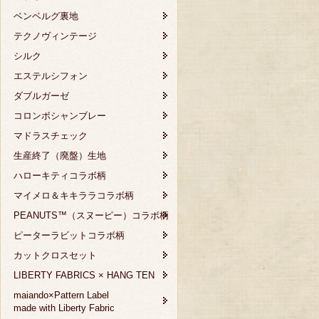
ベンベルグ裏地
テクノヴィンテージ
シルク
エステルシフォン
ダブルガーゼ
コロンボシャンブレー
マドラスチェック
生産終了（廃盤）生地
ハローキティコラボ柄
マイメロ＆キキララコラボ柄
PEANUTS™（スヌーピー）コラボ柄
ピーターラビットコラボ柄
カットクロスセット
LIBERTY FABRICS × HANG TEN
maiando×Pattern Label
made with Liberty Fabric