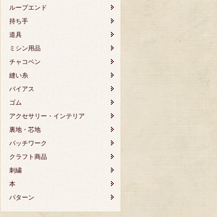
ループエンド
持ち手
道具
ミシン用品
チャコペン
縫い糸
バイアス
ゴム
アクセサリー・インテリア
裏地・芯地
パッチワーク
クラフト商品
刺繍
本
パターン