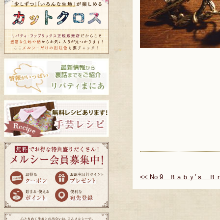
<< No.9 Ｂａｂｙ’ｓ