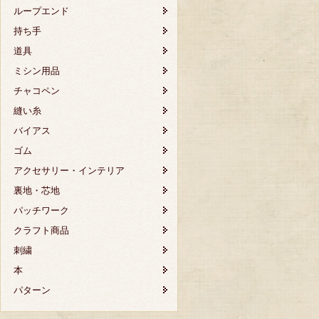
ループエンド
持ち手
道具
ミシン用品
チャコペン
縫い糸
バイアス
ゴム
アクセサリー・インテリア
裏地・芯地
パッチワーク
クラフト商品
刺繍
本
パターン