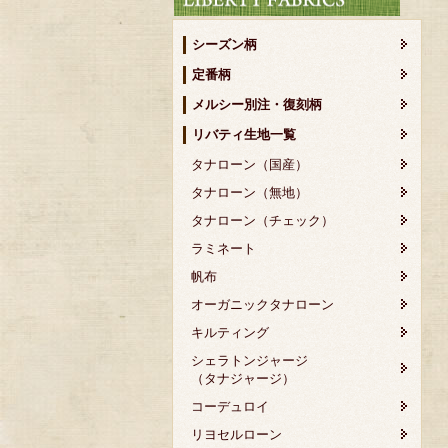
シーズン柄
定番柄
メルシー別注・復刻柄
リバティ生地一覧
タナローン（国産）
タナローン（無地）
タナローン（チェック）
ラミネート
帆布
オーガニックタナローン
キルティング
シェラトンジャージ
（タナジャージ）
コーデュロイ
リヨセルローン