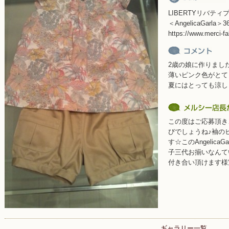
LIBERTYリバテ
＜AngelicaGarla＞3
https://www.merci-fa
2歳の娘に作りまし
薄いピンク色がとて
夏にはとっても涼し
この度はご応募頂き
びでしょうね♪袖の
す☆このAngelic
子三代お揃いなんて
付き合い頂けます様
ギャラリー一覧