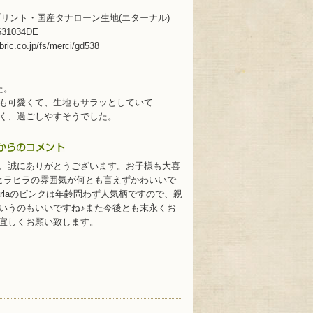
ィプリント・国産タナローン生地(エターナル)
631034DE
bric.co.jp/fs/merci/gd538
た。
も可愛くて、生地もサラッとしていて
く、過ごしやすそうでした。
、誠にありがとうございます。お子様も大喜
ヒラヒラの雰囲気が何とも言えずかわいいで
aGarlaのピンクは年齢問わず人気柄ですので、親
いうのもいいですね♪また今後とも末永くお
宜しくお願い致します。