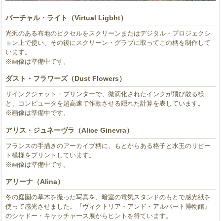
バーチャル・ライト（Virtual Ligbht）
光沢のある布地のピクセルをスクリーンまたはデジタル・プロジェクシ
ョン上で使い、その後にスクリーン・グラブに取ってこの柄を制作して
います。
※画像は準備中です。
ダスト・フラワーズ（Dust Flowers）
リインクジェット・プリンターで、微滴化されたインクが飛び散る様
と、コンピュータを超高速で作動させる隠れた計算を表しています。
※画像は準備中です。
アリス・ジュネーヴラ（Alice Ginevra）
フランスの手描きのアーカイブ柄に、もとからある格子と水玉のリピー
ト模様をプリントしています。
※画像は準備中です。
アリーナ（Alina）
冬の庭園の草木を撮った写真を、暗室の電気スタンドのもとで感光紙を
使って感光させました。『ヴィクトリア・アンド・アルバート博物館』
のシャドー・キャッチャース展からヒントを得ています。