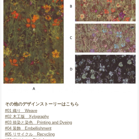
その他のデザインストーリーはこちら
#01 織り Weave
#02 木工版 Xylography
#03 捺染と染色 Printing and Dyeing
#04 装飾 Embellishment
#05 リサイクル Recycling