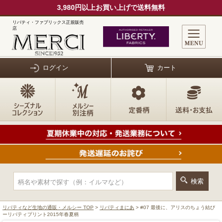
3,980円以上お買い上げで送料無料
リバティ・ファブリックス正規販売
店
ログイン
カート
リバティなど生地の通販・メルシー TOP
>
リバティまにあ
> #07 最後に、アリスのちょう結び
ーリバティプリント2015年春夏柄