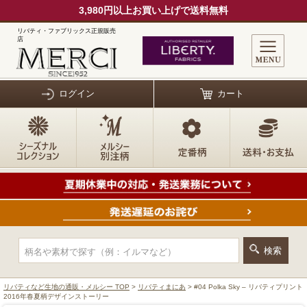
3,980円以上お買い上げで送料無料
リバティ・ファブリックス正規販売
店
ログイン
カート
リバティなど生地の通販・メルシー TOP
>
リバティまにあ
> #04 Polka Sky – リバティプリント
2016年春夏柄デザインストーリー