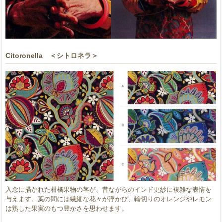
Citoronella ＜シトロネラ＞
入念に描かれた柑橘果物の茎が、昔ながらのインド更紗に複雑な表情を
与えます。葉の間には繊細な花々が浮かび、輪切りのオレンジやレモン
は熟した果実のもつ豊かさを思わせます。