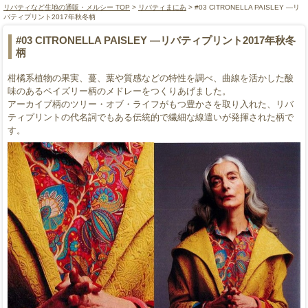
リバティなど生地の通販・メルシー TOP
>
リバティまにあ
> #03 CITRONELLA PAISLEY ―リ
バティプリント2017年秋冬柄
#03 CITRONELLA PAISLEY ―リバティプリント2017年秋冬
柄
柑橘系植物の果実、蔓、葉や質感などの特性を調べ、曲線を活かした酸
味のあるペイズリー柄のメドレーをつくりあげました。
アーカイブ柄のツリー・オブ・ライフがもつ豊かさを取り入れた、リバ
ティプリントの代名詞でもある伝統的で繊細な線遣いが発揮された柄で
す。