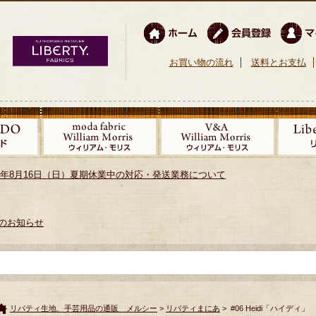
お買い物の流れ
送料とお支払
026年8月16日（日）夏期休業中の対応・発送業務について
のお知らせ
リバティ生地、手芸用品の通販 メルシー
>
リバティまにあ
> #06 Heidi「ハイディ」