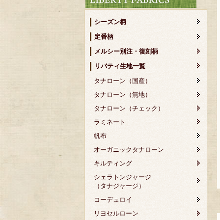
シーズン柄
定番柄
メルシー別注・復刻柄
リバティ生地一覧
タナローン（国産）
タナローン（無地）
タナローン（チェック）
ラミネート
帆布
オーガニックタナローン
キルティング
シェラトンジャージ
（タナジャージ）
コーデュロイ
リヨセルローン