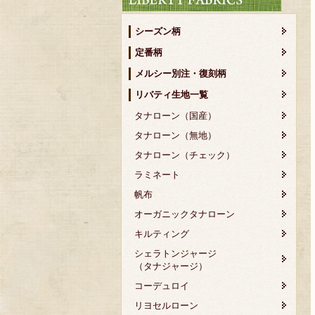
シーズン柄
定番柄
メルシー別注・復刻柄
リバティ生地一覧
タナローン（国産）
タナローン（無地）
タナローン（チェック）
ラミネート
帆布
オーガニックタナローン
キルティング
シェラトンジャージ
（タナジャージ）
コーデュロイ
リヨセルローン