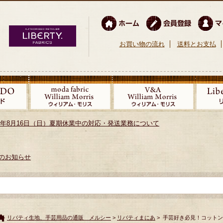
お買い物の流れ
送料とお支払
026年8月16日（日）夏期休業中の対応・発送業務について
のお知らせ
リバティ生地、手芸用品の通販 メルシー
>
リバティまにあ
> 手芸好き必見！コットン