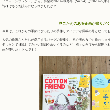
『コットンフレンド』から、待望の2025年秋冬号（Vol.94）が2025年9
皆様はもうお読みになられましたか？
見ごたえのある企画が盛りだ
今回は、これからの季節にぴったりの手作りアイデアが満載の号となって
人気の作家さんたちが愛用するバッグの特集や、初心者の方でも作れちゃ
冬に向けて挑戦してみたい刺繍やぬいぐるみなど、様々な角度から展開さ
画が盛りだくさんです！