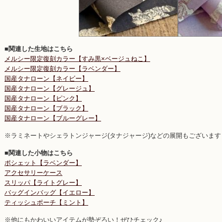
■関連した生地はこちら
メルシー限定復刻カラー【すみ黒×ベージュねこ】
メルシー限定復刻カラー【ラベンダー】
国産タナローン【ネイビー】
国産タナローン【グレージュ】
国産タナローン【ピンク】
国産タナローン【ブラック】
国産タナローン【ブルーグレー】
※ラミネートやシェラトンジャージ(タナジャージ)などの展開もございます
■関連した小物はこちら
ポシェット【ラベンダー】
アクセサリーケース
スリッパ【ライトグレー】
バッグインバッグ【イエロー】
ティッシュポーチ【ミント】
※他にもかわいいアイテムが勢ぞろい！ぜひチェック♪