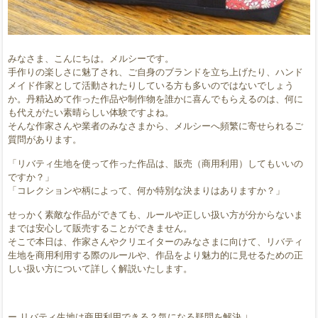
みなさま、こんにちは。メルシーです。
手作りの楽しさに魅了され、ご自身のブランドを立ち上げたり、ハンド
メイド作家として活動されたりしている方も多いのではないでしょう
か。丹精込めて作った作品や制作物を誰かに喜んでもらえるのは、何に
も代えがたい素晴らしい体験ですよね。
そんな作家さんや業者のみなさまから、メルシーへ頻繁に寄せられるご
質問があります。
「リバティ生地を使って作った作品は、販売（商用利用）してもいいの
ですか？」
「コレクションや柄によって、何か特別な決まりはありますか？」
せっかく素敵な作品ができても、ルールや正しい扱い方が分からないま
までは安心して販売することができません。
そこで本日は、作家さんやクリエイターのみなさまに向けて、リバティ
生地を商用利用する際のルールや、作品をより魅力的に見せるための正
しい扱い方について詳しく解説いたします。
ー リバティ生地は商用利用できる？気になる疑問を解決 ↓