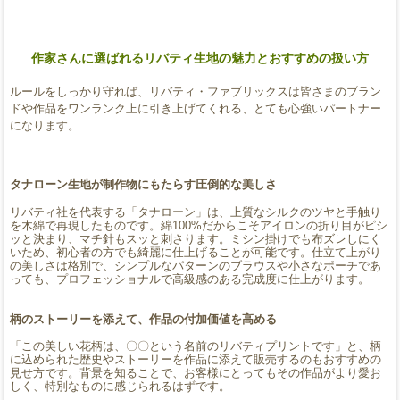
作家さんに選ばれるリバティ生地の魅力とおすすめの扱い方
ルールをしっかり守れば、リバティ・ファブリックスは皆さまのブラン
ドや作品をワンランク上に引き上げてくれる、とても心強いパートナー
になります。
タナローン生地が制作物にもたらす圧倒的な美しさ
リバティ社を代表する「タナローン」は、上質なシルクのツヤと手触り
を木綿で再現したものです。綿100%だからこそアイロンの折り目がピシ
ッと決まり、マチ針もスッと刺さります。ミシン掛けでも布ズレしにく
いため、初心者の方でも綺麗に仕上げることが可能です。仕立て上がり
の美しさは格別で、シンプルなパターンのブラウスや小さなポーチであ
っても、プロフェッショナルで高級感のある完成度に仕上がります。
柄のストーリーを添えて、作品の付加価値を高める
「この美しい花柄は、〇〇という名前のリバティプリントです」と、柄
に込められた歴史やストーリーを作品に添えて販売するのもおすすめの
見せ方です。背景を知ることで、お客様にとってもその作品がより愛お
しく、特別なものに感じられるはずです。