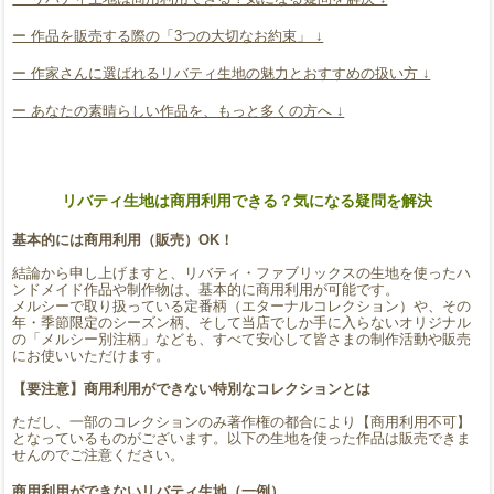
ー 作品を販売する際の「3つの大切なお約束」 ↓
ー 作家さんに選ばれるリバティ生地の魅力とおすすめの扱い方 ↓
ー あなたの素晴らしい作品を、もっと多くの方へ ↓
リバティ生地は商用利用できる？気になる疑問を解決
基本的には商用利用（販売）OK！
結論から申し上げますと、リバティ・ファブリックスの生地を使ったハ
ンドメイド作品や制作物は、基本的に商用利用が可能です。
メルシーで取り扱っている定番柄（エターナルコレクション）や、その
年・季節限定のシーズン柄、そして当店でしか手に入らないオリジナル
の「メルシー別注柄」なども、すべて安心して皆さまの制作活動や販売
にお使いいただけます。
【要注意】商用利用ができない特別なコレクションとは
ただし、一部のコレクションのみ著作権の都合により【商用利用不可】
となっているものがございます。以下の生地を使った作品は販売できま
せんのでご注意ください。
商用利用ができないリバティ生地（一例）