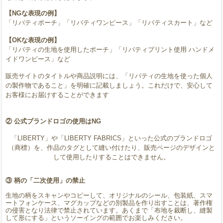
【NGな表現の例】
「リバティポーチ」「リバティワンピース」「リバティスカート」など
【OKな表現の例】
「リバティの生地を使用したポーチ」「リバティプリント使用 ハンドメ
イドワンピース」など
販売サイトのタイトルや商品説明には、「リバティの生地を使った個人
の製作物であること」を明確に記載しましょう。これだけで、安心して
お客様にお届けすることができます
②
公式ブランドロゴの使用はNG
「LIBERTY」や「LIBERTY FABRICS」といった公式のブランドロゴ
（商標）を、作品のタグとして縫い付けたり、販売ページのデザインと
して使用したりすることはできません。
③ 柄の「二次使用」の禁止
生地の柄をスキャンやコピーして、オリジナルのシール、包装紙、スマ
ートフォンケース、マグカップなどの別製品を作り出すことは、著作権
の侵害となり法律で禁止されています。あくまで「布地を裁断し、縫製
して形にする」というソーイングの範囲でお楽しみください。