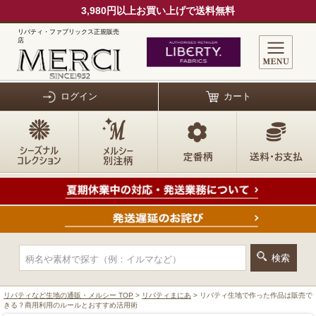
3,980円以上お買い上げで送料無料
リバティ・ファブリックス正規販売
店
ログイン
カート
リバティなど生地の通販・メルシー TOP
>
リバティまにあ
> リバティ生地で作った作品は販売で
きる？商用利用のルールとおすすめ活用術