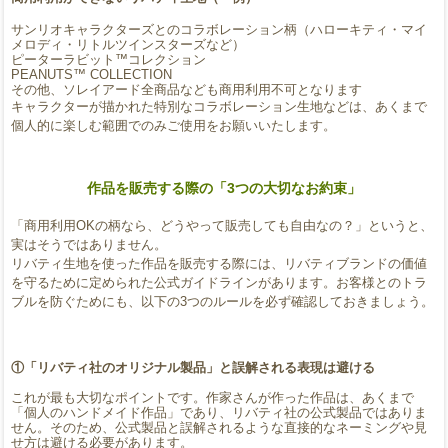
サンリオキャラクターズとのコラボレーション柄（ハローキティ・マイ
メロディ・リトルツインスターズなど）
ピーターラビット™コレクション
PEANUTS™ COLLECTION
その他、ソレイアード全商品なども商用利用不可となります
キャラクターが描かれた特別なコラボレーション生地などは、あくまで
個人的に楽しむ範囲でのみご使用をお願いいたします。
作品を販売する際の「3つの大切なお約束」
「商用利用OKの柄なら、どうやって販売しても自由なの？」というと、
実はそうではありません。
リバティ生地を使った作品を販売する際には、リバティブランドの価値
を守るために定められた公式ガイドラインがあります。お客様とのトラ
ブルを防ぐためにも、以下の3つのルールを必ず確認しておきましょう。
①「リバティ社のオリジナル製品」と誤解される表現は避ける
これが最も大切なポイントです。作家さんが作った作品は、あくまで
「個人のハンドメイド作品」であり、リバティ社の公式製品ではありま
せん。そのため、公式製品と誤解されるような直接的なネーミングや見
せ方は避ける必要があります。