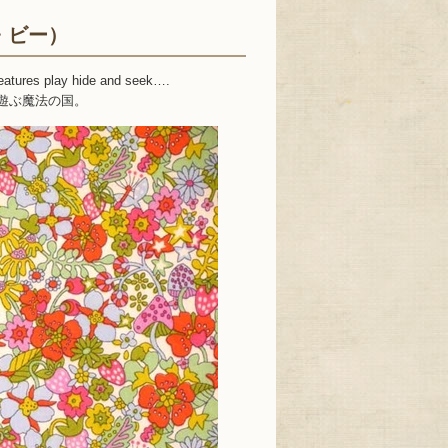
ー・ビー）
reatures play hide and seek….
遊ぶ魔法の国。