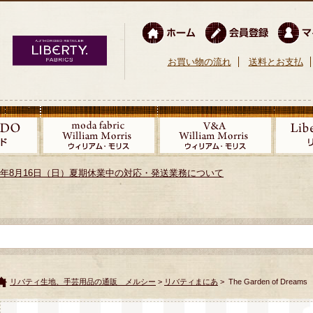
お買い物の流れ
送料とお支払
026年8月16日（日）夏期休業中の対応・発送業務について
リバティ生地、手芸用品の通販 メルシー
>
リバティまにあ
> The Garden of Dreams