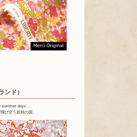
ー・ランド）
azy summer days….
が飛び交う妖精の国。