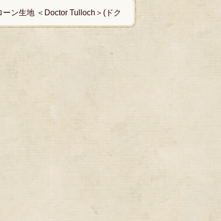
 ＜Doctor Tulloch＞(ドク