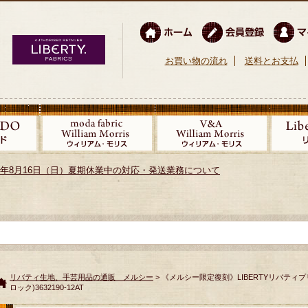
お買い物の流れ
送料とお支払
026年8月16日（日）夏期休業中の対応・発送業務について
リバティ生地、手芸用品の通販 メルシー
> 《メルシー限定復刻》LIBERTYリバティプリン
ロック)3632190-12AT