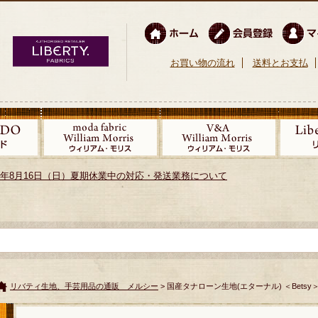
お買い物の流れ
送料とお支払
026年8月16日（日）夏期休業中の対応・発送業務について
リバティ生地、手芸用品の通販 メルシー
> 国産タナローン生地(エターナル) ＜Bets