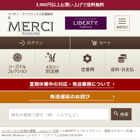
3,980円以上お買い上げで送料無料
リバティ・ファブリックス正規販売
店
ログイン
カート
リバティなど生地の通販・メルシー TOP
> LIBERTYリバティプリント・国産タナローン生地 ＜
Melody Medium＞(メロディ・ミディアム)2348154-S18A