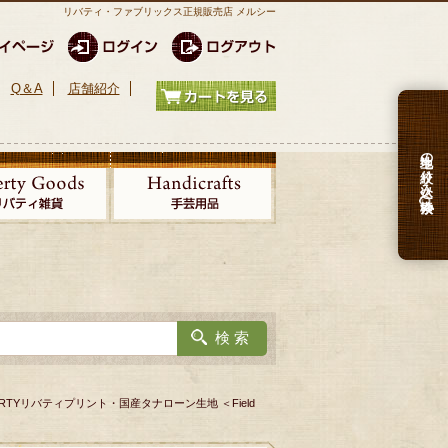
リバティ・ファブリックス正規販売店 メルシー
Q＆A
店舗紹介
生地の絞り込み検索
RTYリバティプリント・国産タナローン生地 ＜Field