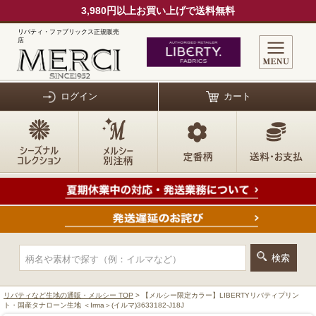
3,980円以上お買い上げで送料無料
リバティ・ファブリックス正規販売
店
ログイン
カート
リバティなど生地の通販・メルシー TOP
> 【メルシー限定カラー】LIBERTYリバティプリン
ト・国産タナローン生地 ＜Irma＞(イルマ)3633182-J18J