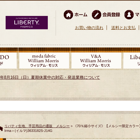
お買い物の流れ
送料とお支払
026年8月16日（日）夏期休業中の対応・発送業務について
リバティ生地、手芸用品の通販 メルシー
> 《70％縮小サイズ》【メルシー限定カラー
Irma＞(イルマ)3633182S-J14G