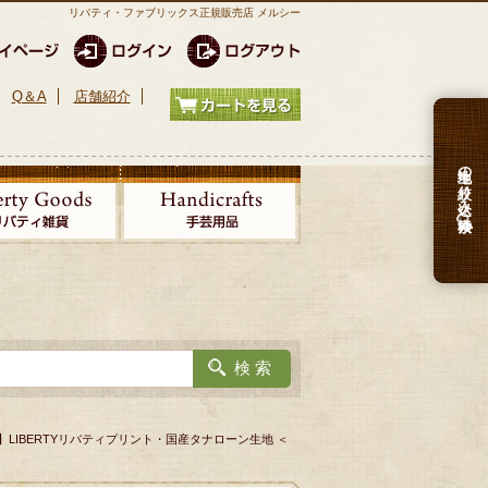
リバティ・ファブリックス正規販売店 メルシー
Q＆A
店舗紹介
生地の絞り込み検索
】LIBERTYリバティプリント・国産タナローン生地 ＜