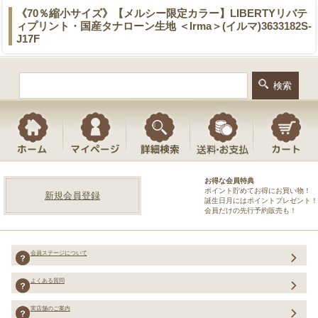
《70％縮小サイズ》【メルシー限定カラー】LIBERTYリバテ
ィプリント・国産タナローン生地 ＜Irma＞(イルマ)3633182S-
J17F
お得な会員特典
ポイント貯めてお得にお買い物！
新規会員登録
誕生日月にはポイントプレゼント！
会員だけの先行予約販売も！
会員ステージについて
よくある質問
実店舗のご案内