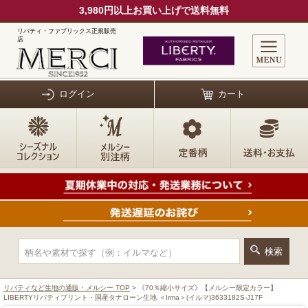
3,980円以上お買い上げで送料無料
リバティ・ファブリックス正規販売
店
ログイン
カート
リバティなど生地の通販・メルシー TOP
> 《70％縮小サイズ》【メルシー限定カラー】
LIBERTYリバティプリント・国産タナローン生地 ＜Irma＞(イルマ)3633182S-J17F