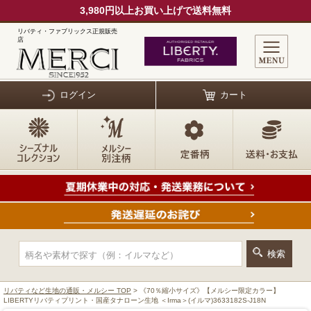
3,980円以上お買い上げで送料無料
リバティ・ファブリックス正規販売
店
ログイン
カート
リバティなど生地の通販・メルシー TOP
> 《70％縮小サイズ》【メルシー限定カラー】
LIBERTYリバティプリント・国産タナローン生地 ＜Irma＞(イルマ)3633182S-J18N