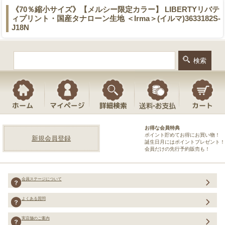
《70％縮小サイズ》【メルシー限定カラー】 LIBERTYリバテ
ィプリント・国産タナローン生地 ＜Irma＞(イルマ)3633182S-
J18N
お得な会員特典
ポイント貯めてお得にお買い物！
新規会員登録
誕生日月にはポイントプレゼント！
会員だけの先行予約販売も！
会員ステージについて
よくある質問
実店舗のご案内