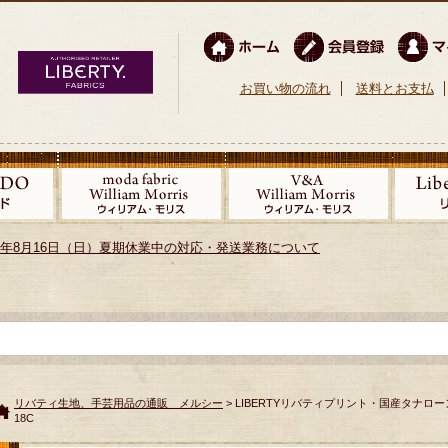
お買い物の流れ
送料とお支払
026年8月16日（日）夏期休業中の対応・発送業務について
リバティ生地、手芸用品の通販 メルシー
> LIBERTYリバティプリント・国産タナローン生地
18C